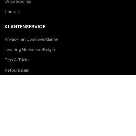
Onze Sitemap
Contact
KLANTENSERVICE
Privacy- en Cookieverklaring
Levering Nederland/België
Tips & Tricks
Retourbeleid
Veelgestelde vragen
We gebruiken cookies om uw ervaring op onze website te
verbeteren. Door op deze website te surfen, gaat u akkoord
CATEGORIEËN
met ons gebruik van cookies.
Montage
ACCEPT
Behandeling
Onderhoud