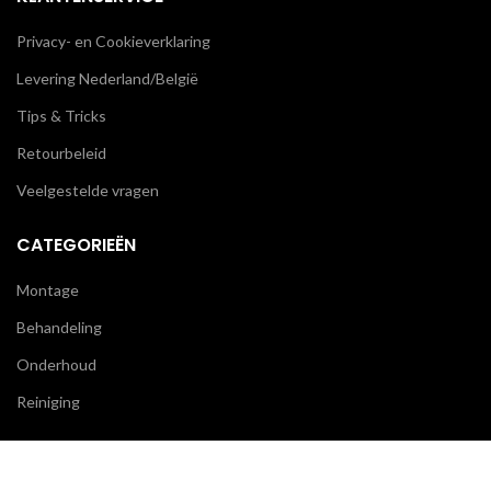
Privacy- en Cookieverklaring
Levering Nederland/België
Tips & Tricks
Retourbeleid
Veelgestelde vragen
CATEGORIEËN
Montage
Behandeling
Onderhoud
Reiniging
BLIJF OP DE HOOGTE
We gebruiken cookies om uw ervaring op onze website te