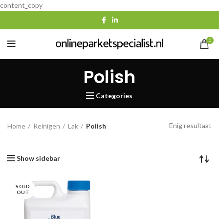
content_copy
0
Polish
Categories
Enig resultaat
Home
Reinigen
Lak
Polish
Show sidebar
SOLD
OUT