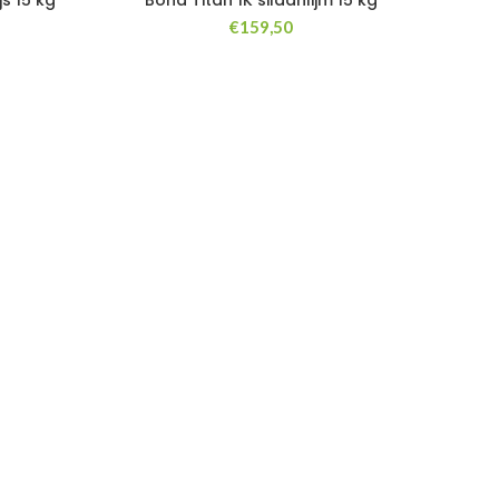
js 15 kg
Bona Titan 1K silaanlijm 15 kg
€
159,50