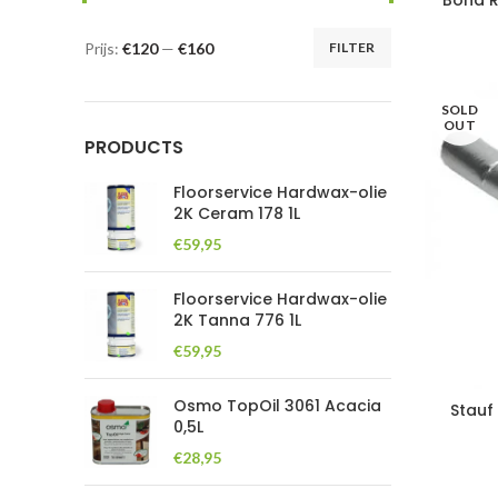
Bona R8
Prijs:
€120
—
€160
FILTER
Min.
Max.
prijs
prijs
SOLD
OUT
PRODUCTS
Floorservice Hardwax-olie
2K Ceram 178 1L
€
59,95
Floorservice Hardwax-olie
2K Tanna 776 1L
€
59,95
Osmo TopOil 3061 Acacia
Stauf 
0,5L
€
28,95