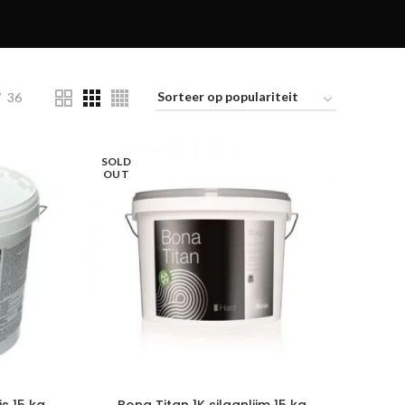
36
SOLD
OUT