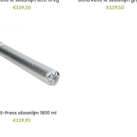
50 1K silaanlijm licht 15 kg
Bona R850 1K silaanlijm gri
€
139,50
€
139,50
S-Press silaanlijm 1800 ml
€
129,95