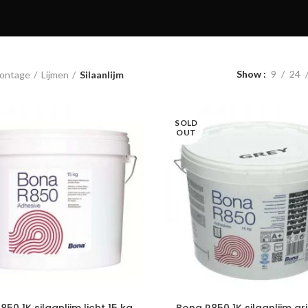
Show
9
24
ontage
Lijmen
Silaanlijm
SOLD
OUT