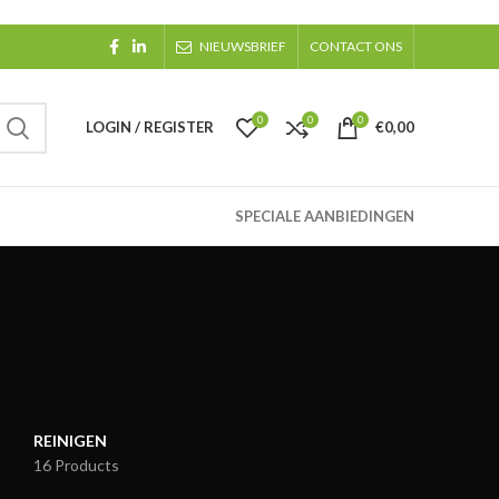
NIEUWSBRIEF
CONTACT ONS
0
0
0
LOGIN / REGISTER
€
0,00
SPECIALE AANBIEDINGEN
REINIGEN
16 Products