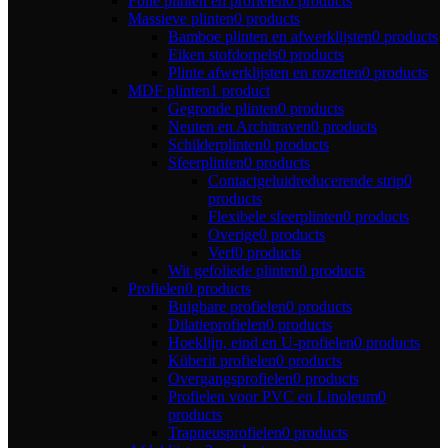
Folie plinten en profielen
0 products
Massieve plinten
0 products
Bamboe plinten en afwerklijsten
0 products
Eiken stofdorpels
0 products
Plinte afwerklijsten en rozetten
0 products
MDF plinten
1 product
Gegronde plinten
0 products
Neuten en Architraven
0 products
Schilderplinten
0 products
Sfeerplinten
0 products
Contactgeluidreducerende strip
0
products
Flexibele sfeerplinten
0 products
Overige
0 products
Verf
0 products
Wit gefoliede plinten
0 products
Profielen
0 products
Buigbare profielen
0 products
Dilatieprofielen
0 products
Hoeklijn, eind en U-profielen
0 products
Küberit profielen
0 products
Overgangsprofielen
0 products
Profielen voor PVC en Linoleum
0
products
Trapneusprofielen
0 products