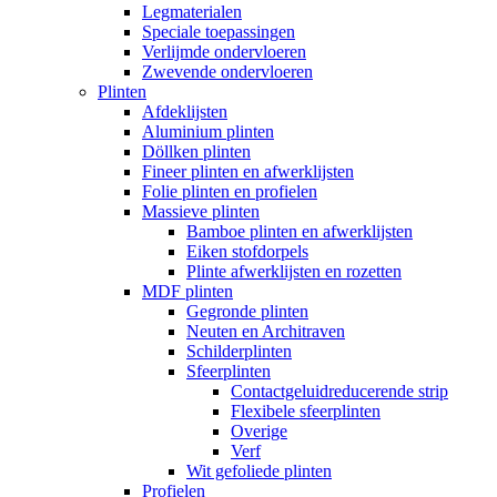
Legmaterialen
Speciale toepassingen
Verlijmde ondervloeren
Zwevende ondervloeren
Plinten
Afdeklijsten
Aluminium plinten
Döllken plinten
Fineer plinten en afwerklijsten
Folie plinten en profielen
Massieve plinten
Bamboe plinten en afwerklijsten
Eiken stofdorpels
Plinte afwerklijsten en rozetten
MDF plinten
Gegronde plinten
Neuten en Architraven
Schilderplinten
Sfeerplinten
Contactgeluidreducerende strip
Flexibele sfeerplinten
Overige
Verf
Wit gefoliede plinten
Profielen