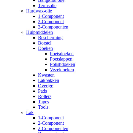
Bangkirai olie
Terrasolie
Hardwax-olie
1-Component
2-Component
2-Componenten
Hulpmiddelen
Bescherming
Borstel
Doeken
Poetsdoeken
Poetslappen
Polishdoeken
Vezeldoeken
Kwasten
Lakbakken
Overige
Pads
Rollers
Tapes
Tools
Lak
1-Component
2-Component
2-Componenten