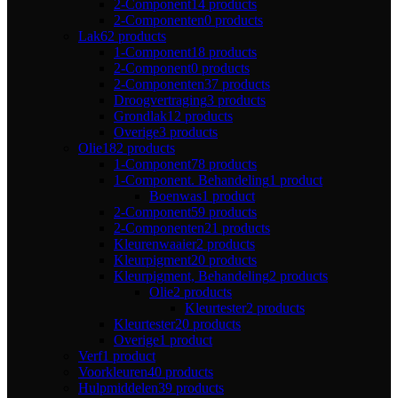
2-Component
14 products
2-Componenten
0 products
Lak
62 products
1-Component
18 products
2-Component
0 products
2-Componenten
37 products
Droogvertraging
3 products
Grondlak
12 products
Overige
3 products
Olie
182 products
1-Component
78 products
1-Component. Behandeling
1 product
Boenwas
1 product
2-Component
59 products
2-Componenten
21 products
Kleurenwaaier
2 products
Kleurpigment
20 products
Kleurpigment, Behandeling
2 products
Olie
2 products
Kleurtester
2 products
Kleurtester
20 products
Overige
1 product
Verf
1 product
Voorkleuren
40 products
Hulpmiddelen
39 products