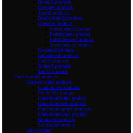
Borstel
2 products
Overige
0 products
Tapes
0 products
Bescherming
2 products
Doeken
6 products
Poetsdoeken
1 product
Poetslappen
1 product
Polishdoeken
1 product
Vezeldoeken
1 product
Kwasten
2 products
Lakbakken
8 products
Pads
13 products
Rollers
5 products
Tools
3 products
Onderhoud
41 products
Hardwax-olie
4 products
Conditioner
0 products
Fix & Fill
1 product
Onderhoudsolie
1 product
Onderhoudsset
0 products
Onderhoudsspray
0 products
Onderhoudswas
1 product
Remover
0 products
Soft Balm
1 product
Lak
1 product