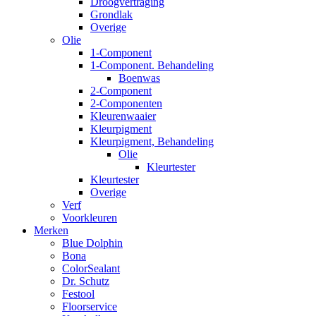
Droogvertraging
Grondlak
Overige
Olie
1-Component
1-Component. Behandeling
Boenwas
2-Component
2-Componenten
Kleurenwaaier
Kleurpigment
Kleurpigment, Behandeling
Olie
Kleurtester
Kleurtester
Overige
Verf
Voorkleuren
Merken
Blue Dolphin
Bona
ColorSealant
Dr. Schutz
Festool
Floorservice