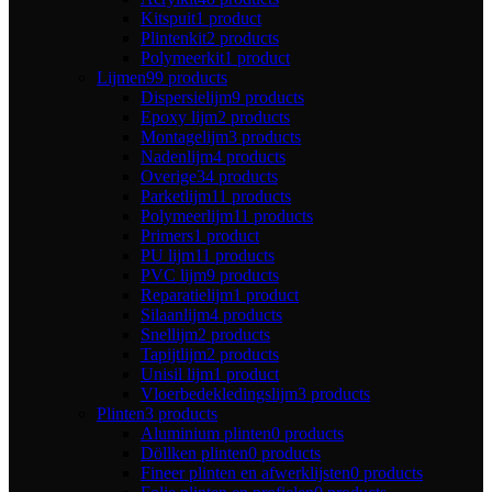
Kitspuit
1 product
Plintenkit
2 products
Polymeerkit
1 product
Lijmen
99 products
Dispersielijm
9 products
Epoxy lijm
2 products
Montagelijm
3 products
Nadenlijm
4 products
Overige
34 products
Parketlijm
11 products
Polymeerlijm
11 products
Primers
1 product
PU lijm
11 products
PVC lijm
9 products
Reparatielijm
1 product
Silaanlijm
4 products
Snellijm
2 products
Tapijtlijm
2 products
Unisil lijm
1 product
Vloerbedekledingslijm
3 products
Plinten
3 products
Aluminium plinten
0 products
Döllken plinten
0 products
Fineer plinten en afwerklijsten
0 products