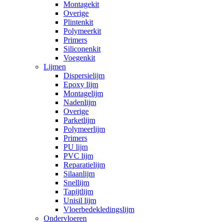
Montagekit
Overige
Plintenkit
Polymeerkit
Primers
Siliconenkit
Voegenkit
Lijmen
Dispersielijm
Epoxy lijm
Montagelijm
Nadenlijm
Overige
Parketlijm
Polymeerlijm
Primers
PU lijm
PVC lijm
Reparatielijm
Silaanlijm
Snellijm
Tapijtlijm
Unisil lijm
Vloerbedekledingslijm
Ondervloeren