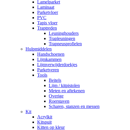
Lamelparket
Laminaat
Parketvloer
PVC
Tapis vloer
Traptreden
Leuninghouders
Trapleuningen
Trapneusprofielen
Hulpmiddelen
Handschoenen
Lijmkammen
Lijmverwijderdoekjes
Parketveren
Tools
Beitels
Lijm / kitpistolen
Meten en aftekenen
Overige
Roerstaven
Scharen, stanzen en messen
Kit
Acrylkit
Kitspuit
Kitten op kleur