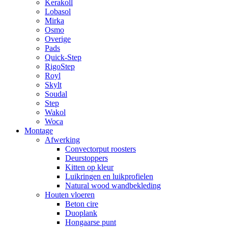
Kerakoll
Lobasol
Mirka
Osmo
Overige
Pads
Quick-Step
RigoStep
Royl
Skylt
Soudal
Step
Wakol
Woca
Montage
Afwerking
Convectorput roosters
Deurstoppers
Kitten op kleur
Luikringen en luikprofielen
Natural wood wandbekleding
Houten vloeren
Beton cire
Duoplank
Hongaarse punt