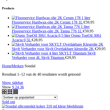
Products
Floorservice Hardwax-olie 2K Ceram 178 1L
€
59,95
Floorservice Hardwax-olie 2K Tanna 776 1L
€
59,95
Osmo TopOil 3061
Acacia 0,5L
€
28,95
Skylt Verharder voor Skylt Overlakbare kleurolie 2K
€
29,95
Skylt
Verharder voor 4L Skylt Titanium
€
29,95
Home
Merken
Soudal
Gesorteerd
Resultaat 1–12 van de 40 resultaten wordt getoond
op
Show sidebar
populariteit
Show
9
24
36
Sold out