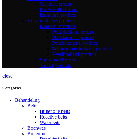
Cleaner
1 product
Fix & Fill
1 product
Reiniger
1 product
Hulpmiddelen
8 products
Doeken
5 products
Poetsdoeken
1 product
Poetslappen
1 product
Polishdoeken
1 product
Schoonmaakdoekjes
1 product
Vezeldoeken
1 product
Spray mob
1 product
Tools
3 products
close
Categories
Behandeling
Beits
Buitenolie beits
Reactive beits
Waterbeits
Boenwas
Buitenhuis