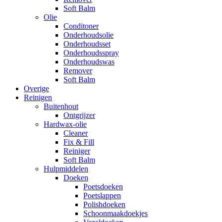
Soft Balm
Olie
Conditoner
Onderhoudsolie
Onderhoudsset
Onderhoudsspray
Onderhoudswas
Remover
Soft Balm
Overige
Reinigen
Buitenhout
Ontgrijzer
Hardwax-olie
Cleaner
Fix & Fill
Reiniger
Soft Balm
Hulpmiddelen
Doeken
Poetsdoeken
Poetslappen
Polishdoeken
Schoonmaakdoekjes