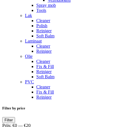
Vezeldoeken
Spray mob
Tools
Lak
Cleaner
Polish
Reiniger
Soft Balm
Laminaat
Cleaner
Reiniger
Olie
Cleaner
Fix & Fill
Reiniger
Soft Balm
PVC
Cleaner
Fix & Fill
Reiniger
Filter by price
Min.
Max.
Filter
prijs
prijs
Prijs:
€0
—
€20