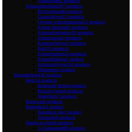
Afdeklijsten
2 products
Schuurmaterialen
207 products
Beschermpad
6 products
Gaasschijven
12 products
Overige schuurmateriaal
13 products
Schuur diamond
5 products
Schuurdriehoeken
10 products
Schuurstrook
3 products
Kantenschijven
2 products
Pads
35 products
Schuurbanden
24 products
Schuurblokken
1 product
Schuurschijven
104 products
Slijpnetten
1 product
Behandeling
430 products
Beits
14 products
Buitenolie beits
0 products
Reactive beits
4 products
Waterbeits
7 products
Boenwas
0 products
Buitenhuis
1 product
Bangkirai olie
1 product
Terrasolie
0 products
Hardwax-olie
94 products
1-Component
80 products