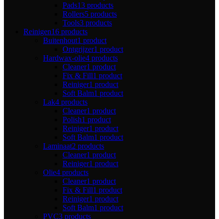
Pads
13 products
Rollers
5 products
Tools
3 products
Reinigen
16 products
Buitenhout
1 product
Ontgrijzer
1 product
Hardwax-olie
4 products
Cleaner
1 product
Fix & Fill
1 product
Reiniger
1 product
Soft Balm
1 product
Lak
4 products
Cleaner
1 product
Polish
1 product
Reiniger
1 product
Soft Balm
1 product
Laminaat
2 products
Cleaner
1 product
Reiniger
1 product
Olie
4 products
Cleaner
1 product
Fix & Fill
1 product
Reiniger
1 product
Soft Balm
1 product
PVC
3 products