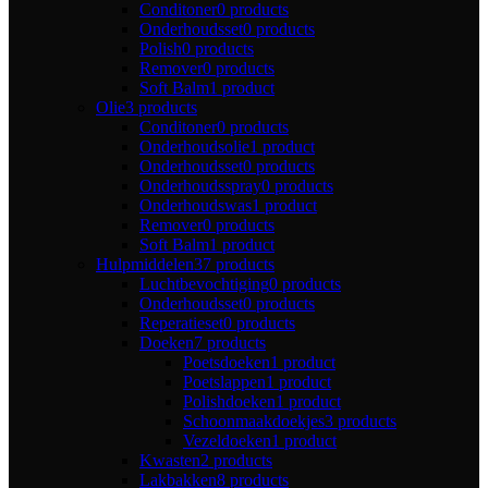
Conditoner
0 products
Onderhoudsset
0 products
Polish
0 products
Remover
0 products
Soft Balm
1 product
Olie
3 products
Conditoner
0 products
Onderhoudsolie
1 product
Onderhoudsset
0 products
Onderhoudsspray
0 products
Onderhoudswas
1 product
Remover
0 products
Soft Balm
1 product
Hulpmiddelen
37 products
Luchtbevochtiging
0 products
Onderhoudsset
0 products
Reperatieset
0 products
Doeken
7 products
Poetsdoeken
1 product
Poetslappen
1 product
Polishdoeken
1 product
Schoonmaakdoekjes
3 products
Vezeldoeken
1 product
Kwasten
2 products
Lakbakken
8 products