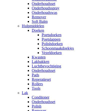
Onderhoudsset
Onderhoudsspray
Onderhoudswas
Remover
Soft Balm
Hulpmiddelen
Doeken
Poetsdoeken
Poetslappen
Polishdoeken
Schoonmaakdoekjes
Vezeldoeken
Kwasten
Lakbakken
Luchtbevochtiging
Onderhoudsset
Pads
Reperatieset
Rollers
Tools
Lak
Conditoner
Onderhoudsset
Polish
Remover