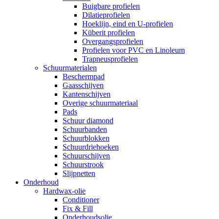
Buigbare profielen
Dilatieprofielen
Hoeklijn, eind en U-profielen
Küberit profielen
Overgangsprofielen
Profielen voor PVC en Linoleum
Trapneusprofielen
Schuurmaterialen
Beschermpad
Gaasschijven
Kantenschijven
Overige schuurmateriaal
Pads
Schuur diamond
Schuurbanden
Schuurblokken
Schuurdriehoeken
Schuurschijven
Schuurstrook
Slijpnetten
Onderhoud
Hardwax-olie
Conditioner
Fix & Fill
Onderhoudsolie