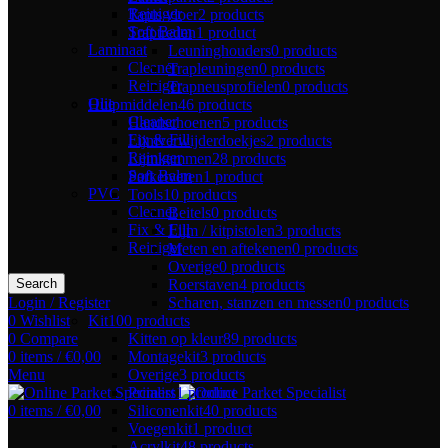
Reiniger
Tapis vloer
2 products
Soft Balm
Traptreden
1 product
Laminaat
Leuninghouders
0 products
Cleaner
Trapleuningen
0 products
Reiniger
Trapneusprofielen
0 products
Olie
Hulpmiddelen
46 products
Cleaner
Handschoenen
5 products
Fix & Fill
Lijmverwijderdoekjes
2 products
Reiniger
Lijmkammen
28 products
Soft Balm
Parketveren
1 product
PVC
Tools
10 products
Cleaner
Beitels
0 products
Fix & Fill
Lijm / kitpistolen
3 products
Reiniger
Meten en aftekenen
0 products
Overige
0 products
Roerstaven
4 products
Search
Scharen, stanzen en messen
0 products
Login / Register
Kit
100 products
0
Wishlist
Kitten op kleur
89 products
0
Compare
Montagekit
3 products
0
items
/
€
0,00
Overige
3 products
Menu
Primers
1 product
Siliconenkit
40 products
0
items
/
€
0,00
Voegenkit
1 product
Acrylkit
48 products