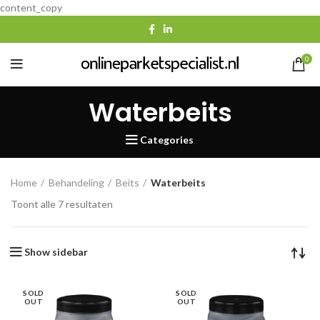
content_copy
0
Waterbeits
Categories
Home
Behandeling
Beits
Waterbeits
Gesorteerd
Toont alle 7 resultaten
op
populariteit
Show sidebar
SOLD
SOLD
OUT
OUT