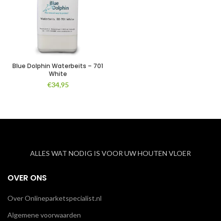
Blue Dolphin Waterbeits – 701
White
€
34,95
ALLES WAT NODIG IS VOOR UW HOUTEN VLOER
OVER ONS
Over Onlineparketspecialist.nl
Algemene voorwaarden