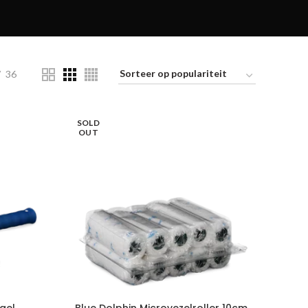
36
SOLD
OUT