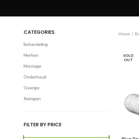
CATEGORIES
Home
B
Behandeling
Merken
SOLD
OUT
Montage
Onderhoud
Overige
Reinigen
FILTER BY PRICE