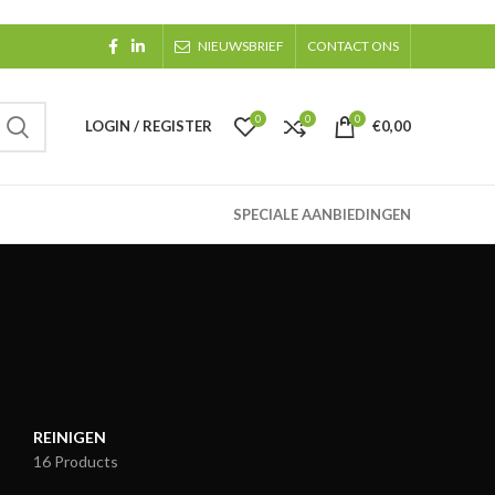
NIEUWSBRIEF
CONTACT ONS
0
0
0
LOGIN / REGISTER
€
0,00
SPECIALE AANBIEDINGEN
REINIGEN
16 Products