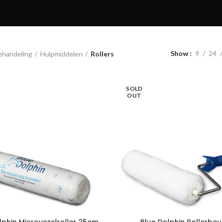
Show
9
24
ehandeling
Hulpmiddelen
Rollers
SOLD
OUT