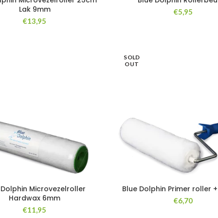
lphin Microvezelroller 25cm
Blue Dolphin Rollerbeu
Lak 9mm
€
5,95
€
13,95
SOLD
OUT
 Dolphin Microvezelroller
Blue Dolphin Primer roller 
Hardwax 6mm
€
6,70
€
11,95