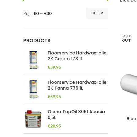
Blue Do
Prijs:
€0
—
€30
FILTER
Min.
Max.
prijs
prijs
SOLD
PRODUCTS
OUT
Floorservice Hardwax-olie
2K Ceram 178 1L
€
59,95
Floorservice Hardwax-olie
2K Tanna 776 1L
€
59,95
Osmo TopOil 3061 Acacia
0,5L
Blue
€
28,95