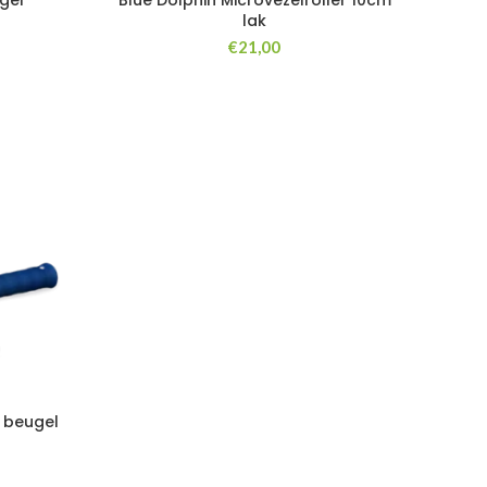
gel
Blue Dolphin Microvezelroller 10cm
lak
€
21,00
+ beugel