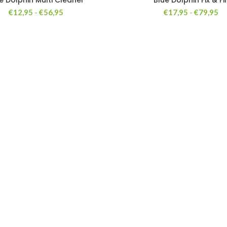
e Dolphin Multi Cleaner
Blue Dolphin Fix & Fil
Prijsklasse:
Pr
€
12,95
-
€
56,95
€
17,95
-
€
79,95
€12,95
€1
tot
to
€56,95
€7