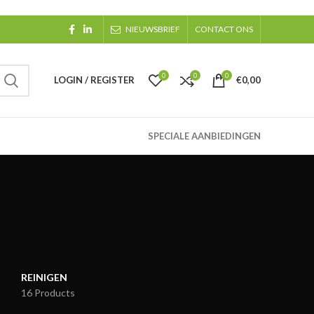
NIEUWSBRIEF
CONTACT ONS
0
0
0
LOGIN / REGISTER
€
0,00
SPECIALE AANBIEDINGEN
REINIGEN
16 Products