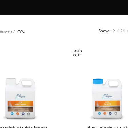
Show
9
24
einigen
PVC
SOLD
OUT