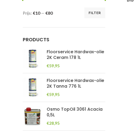
Blu
Prijs:
€10
—
€80
FILTER
Min.
Max.
prijs
prijs
PRODUCTS
Floorservice Hardwax-olie
2K Ceram 178 1L
€
59,95
Floorservice Hardwax-olie
2K Tanna 776 1L
€
59,95
Osmo TopOil 3061 Acacia
0,5L
€
28,95