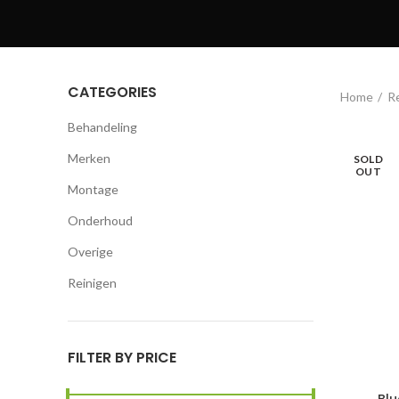
CATEGORIES
Home
R
Behandeling
Merken
SOLD
OUT
Montage
Onderhoud
Overige
Reinigen
FILTER BY PRICE