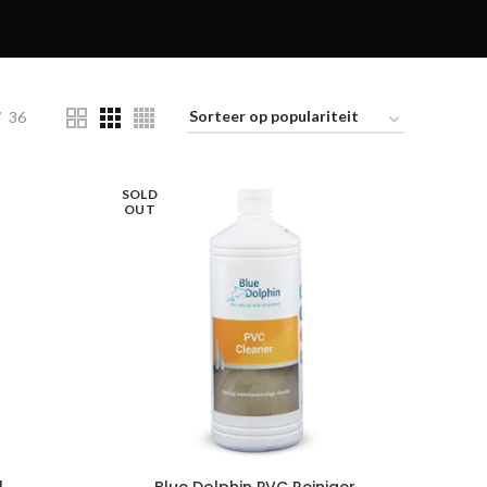
36
SOLD
OUT