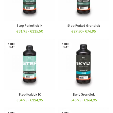
Step Parketlak 1K
Step Parket Grondlak
Prijsklasse:
Prijsklasse
€
31,95
-
€
115,50
€
27,50
-
€
76,95
€31,95
€27,50
tot
tot
SOLD
€115,50
SOLD
€76,95
OUT
OUT
Step Kurklak 1K
Skylt Grondlak
Prijsklasse:
Prijsklasse
€
34,95
-
€
124,95
€
45,95
-
€
164,95
€34,95
€45,95
tot
tot
SOLD
SOLD