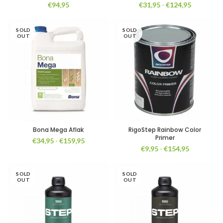
Prijsklasse
€
94,95
€
31,95
-
€
124,95
€31,95
tot
SOLD
SOLD
€124,95
OUT
OUT
Bona Mega Aflak
RigoStep Rainbow Color
Primer
Prijsklasse:
€
34,95
-
€
159,95
Prijsklasse
€
9,95
-
€
154,95
€34,95
€9,95
tot
tot
€159,95
SOLD
SOLD
€154,95
OUT
OUT