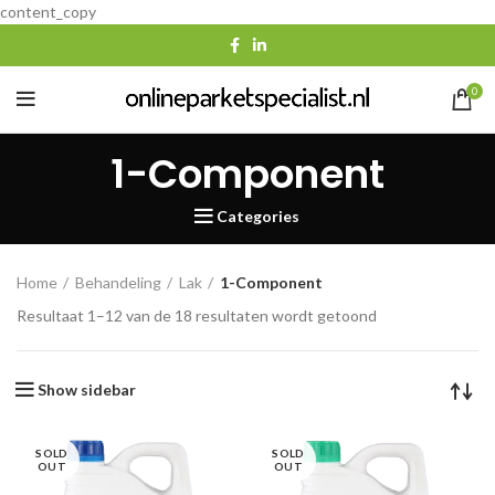
content_copy
0
1-Component
Categories
Home
Behandeling
Lak
1-Component
Gesorteerd
Resultaat 1–12 van de 18 resultaten wordt getoond
op
populariteit
Show sidebar
SOLD
SOLD
OUT
OUT