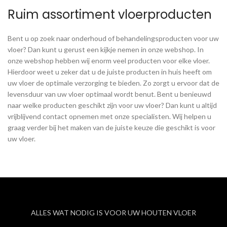
Ruim assortiment vloerproducten
Bent u op zoek naar onderhoud of behandelingsproducten voor uw
vloer? Dan kunt u gerust een kijkje nemen in onze webshop. In
onze webshop hebben wij enorm veel producten voor elke vloer.
Hierdoor weet u zeker dat u de juiste producten in huis heeft om
uw vloer de optimale verzorging te bieden. Zo zorgt u ervoor dat de
levensduur van uw vloer optimaal wordt benut. Bent u benieuwd
naar welke producten geschikt zijn voor uw vloer? Dan kunt u altijd
vrijblijvend contact opnemen met onze specialisten. Wij helpen u
graag verder bij het maken van de juiste keuze die geschikt is voor
uw vloer.
ALLES WAT NODIG IS VOOR UW HOUTEN VLOER