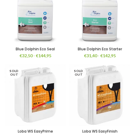
Blue Dolphin Eco Seal
Blue Dolphin Eco Starter
Prijsklasse:
Prijsklasse
€
32,50
-
€
144,95
€
31,40
-
€
142,95
€32,50
€31,40
tot
tot
SOLD
€144,95
SOLD
€142,95
OUT
OUT
Loba WS EasyPrime
Loba WS EasyFinish