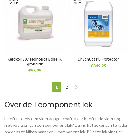
€124,95
€164,95
OUT
OUT
Kerakoll SLC LegnoNat Base 1K
Dr Schutz PU Protector
grondlak
€
349,95
€
55,95
1
2
Over de 1 component lak
Heeft u reeds een vloer aangeschaft, maar heeft u de vloer nog
niet voorzien van een component lak? Dan is het zeker aan te raden
om eens te kijken naar een 1 component lak. Bij deze lak vindt er