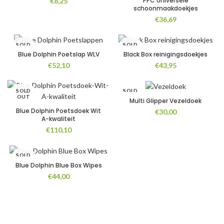
PPC Universele
€
8,25
schoonmaakdoekjes
€
36,69
SOLD
SOLD
OUT
OUT
Blue Dolphin Poetslap WLV
Black Box reinigingsdoekjes
€
52,10
€
43,95
SOLD
SOLD
OUT
OUT
Multi Glipper Vezeldoek
Blue Dolphin Poetsdoek Wit
€
30,00
A-kwaliteit
€
110,10
SOLD
OUT
Blue Dolphin Blue Box Wipes
€
44,00