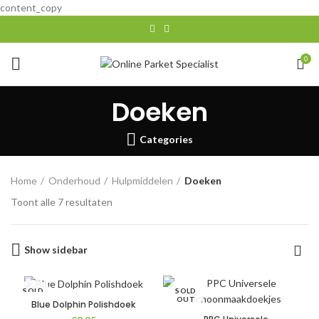
content_copy
0
Doeken
Categories
Home
Onderhoud
Hulpmiddelen
Doeken
Gesorteerd
Toont alle 7 resultaten
op
populariteit
Show sidebar
SOLD
SOLD
OUT
OUT
Blue Dolphin Polishdoek