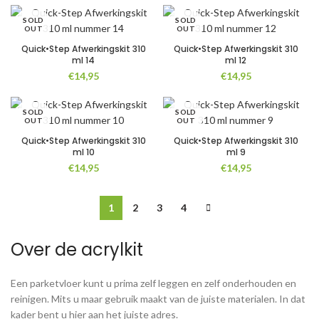
SOLD
SOLD
OUT
OUT
Quick•Step Afwerkingskit 310
Quick•Step Afwerkingskit 310
ml 14
ml 12
€
14,95
€
14,95
SOLD
SOLD
OUT
OUT
Quick•Step Afwerkingskit 310
Quick•Step Afwerkingskit 310
ml 10
ml 9
€
14,95
€
14,95
1
2
3
4
Over de acrylkit
Een parketvloer kunt u prima zelf leggen en zelf onderhouden en
reinigen. Mits u maar gebruik maakt van de juiste materialen. In dat
kader bent u hier aan het juiste adres.