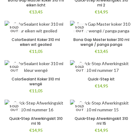
Bona Gap Master koker 310 ml
Quick•Step Afwerkingskit 310
eiken licht
ml 2
€
13,45
€
14,95
SOLD
SOLD
OUT
OUT
ColorSealant Koker 310 ml
Bona Gap Master koker 310 ml
eiken wit geolied
wengé / panga panga
€
11,05
€
13,45
SOLD
SOLD
OUT
OUT
ColorSealant Koker 310 ml
Quick-Step kit
wengé
€
14,95
€
11,05
SOLD
SOLD
OUT
OUT
Quick•Step Afwerkingskit 310
Quick•Step Afwerkingskit 310
ml 16
ml 15
€
14,95
€
14,95