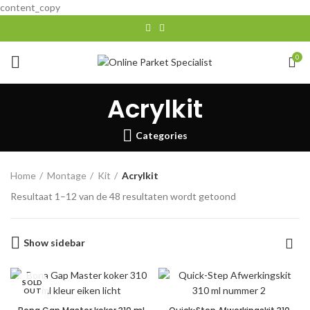
content_copy
0
Acrylkit
Categories
Home
Montage
Kit
Acrylkit
Gesorteerd
Resultaat 1–12 van de 48 resultaten wordt getoond
op
populariteit
Show sidebar
SOLD
OUT