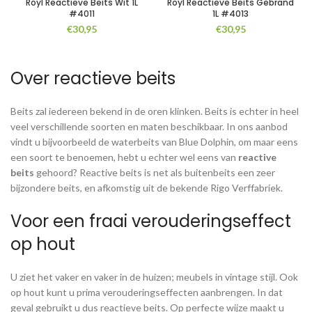
Royl Reactieve Beits Wit 1L
Royl Reactieve Beits Gebrand
#4011
1L #4013
€
30,95
€
30,95
Over reactieve beits
Beits zal iedereen bekend in de oren klinken. Beits is echter in heel
veel verschillende soorten en maten beschikbaar. In ons aanbod
vindt u bijvoorbeeld de waterbeits van Blue Dolphin, om maar eens
een soort te benoemen, hebt u echter wel eens van
reactive
beits
gehoord? Reactive beits is net als buitenbeits een zeer
bijzondere beits, en afkomstig uit de bekende Rigo Verffabriek.
Voor een fraai verouderingseffect
op hout
U ziet het vaker en vaker in de huizen; meubels in vintage stijl. Ook
op hout kunt u prima verouderingseffecten aanbrengen. In dat
geval gebruikt u dus reactieve beits. Op perfecte wijze maakt u