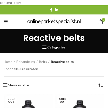
content_copy
0
Reactive beits
Categories
Home
Behandeling
Beits
Reactive beits
Gesorteerd
Toont alle 4 resultaten
op
populariteit
Show sidebar
SOLD
SOLD
OUT
OUT