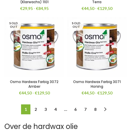
(Klarwachs) 1101
Terra
Prijsklasse:
Prijsklasse
€
29,95
-
€
84,95
€
44,50
-
€
129,50
€29,95
€44,50
tot
tot
SOLD
€84,95
SOLD
€129,50
OUT
OUT
Osmo Hardwax Farbig 3072
Osmo Hardwax Farbig 3071
Amber
Honing
Prijsklasse:
Prijsklasse
€
44,50
-
€
129,50
€
44,50
-
€
129,50
€44,50
€44,50
tot
tot
€129,50
€129,50
1
2
3
4
…
6
7
8
Over de hardwax olie