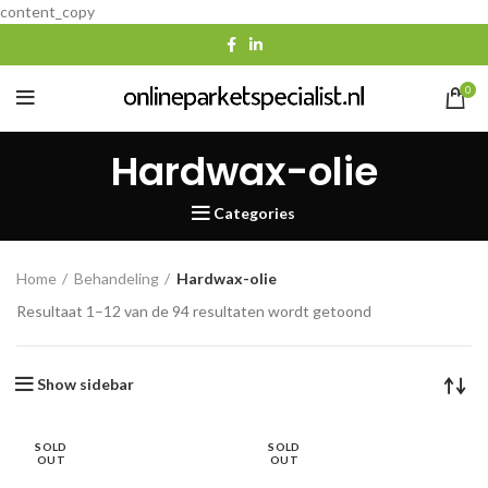
content_copy
0
Hardwax-olie
Categories
Home
Behandeling
Hardwax-olie
Gesorteerd
Resultaat 1–12 van de 94 resultaten wordt getoond
op
populariteit
Show sidebar
SOLD
SOLD
OUT
OUT