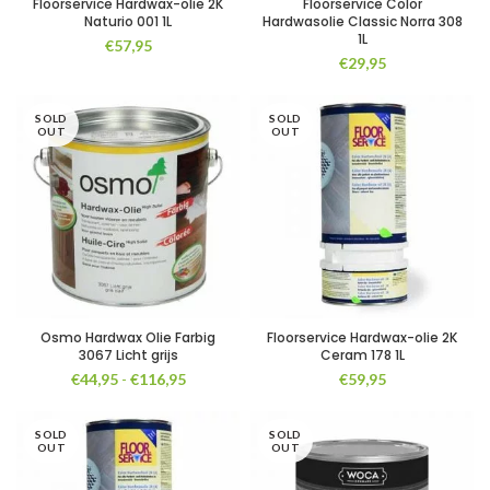
Floorservice Hardwax-olie 2K
Floorservice Color
Naturio 001 1L
Hardwasolie Classic Norra 308
1L
€
57,95
€
29,95
SOLD
SOLD
OUT
OUT
Osmo Hardwax Olie Farbig
Floorservice Hardwax-olie 2K
3067 Licht grijs
Ceram 178 1L
Prijsklasse:
€
44,95
-
€
116,95
€
59,95
€44,95
tot
SOLD
€116,95
SOLD
OUT
OUT