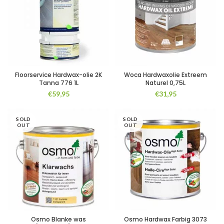
Floorservice Hardwax-olie 2K
Woca Hardwaxolie Extreem
Tanna 776 1L
Naturel 0,75L
€
59,95
€
31,95
SOLD
SOLD
OUT
OUT
Osmo Blanke was
Osmo Hardwax Farbig 3073