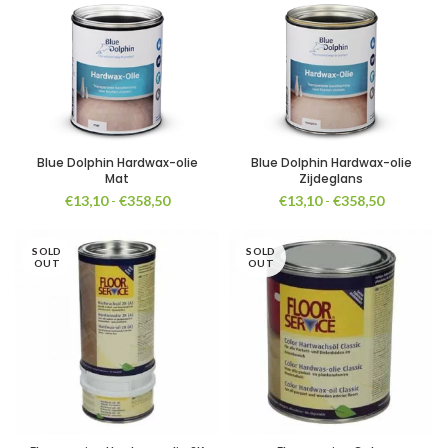
Blue Dolphin Hardwax-olie
Blue Dolphin Hardwax-olie
Mat
Zijdeglans
Prijsklasse:
Prijsklasse
€
13,10
-
€
358,50
€
13,10
-
€
358,50
€13,10
€13,10
tot
tot
SOLD
€358,50
SOLD
€358,50
OUT
OUT