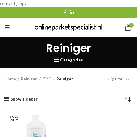
content_copy
0
Reiniger
Categories
Enig resultaat
Home
Reinigen
PVC
Reiniger
Show sidebar
SOLD
OUT