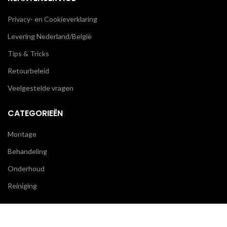
Privacy- en Cookieverklaring
Levering Nederland/België
Tips & Tricks
Retourbeleid
Veelgestelde vragen
CATEGORIEËN
Montage
Behandeling
Onderhoud
Reiniging
BLIJF OP DE HOOGTE
We gebruiken cookies om uw ervaring op onze website te