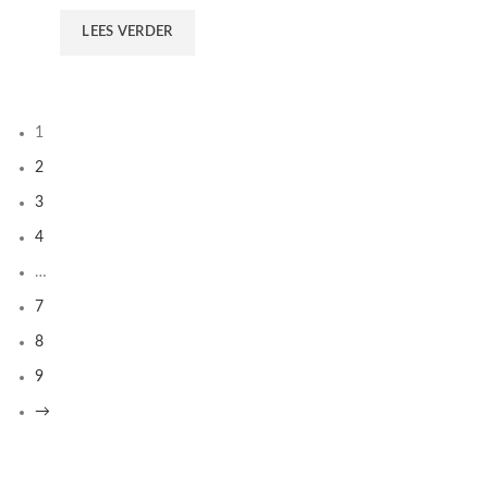
LEES VERDER
1
2
3
4
…
7
8
9
→