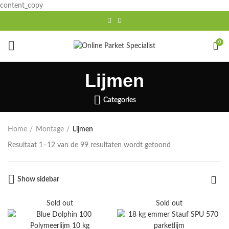
content_copy
0
Lijmen
Categories
Home
Montage
Lijmen
Gesorteerd
Resultaat 1–12 van de 99 resultaten wordt getoond
op
populariteit
Show sidebar
Sold out
Sold out