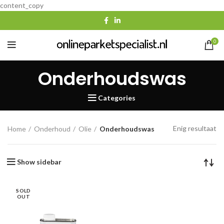
content_copy
0
Onderhoudswas
Categories
Enig resultaat
Home
Onderhoud
Olie
Onderhoudswas
Show sidebar
SOLD
OUT