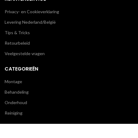
Privacy- en Cookieverklaring
Levering Nederland/België
Tips & Tricks
Retourbeleid
Veelgestelde vragen
CATEGORIEËN
Montage
Behandeling
Onderhoud
Reiniging
BLIJF OP DE HOOGTE
We gebruiken cookies om uw ervaring op onze website te