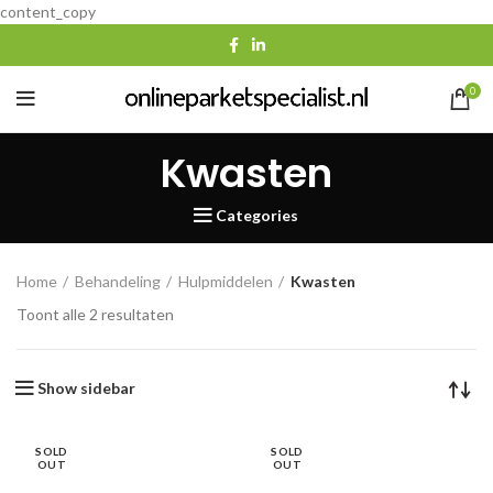
content_copy
0
Kwasten
Categories
Home
Behandeling
Hulpmiddelen
Kwasten
Gesorteerd
Toont alle 2 resultaten
op
populariteit
Show sidebar
SOLD
SOLD
OUT
OUT