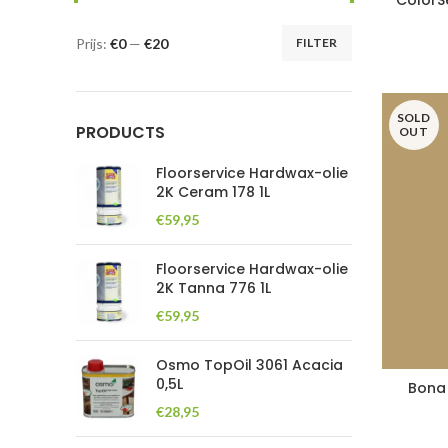
ColorS
Prijs:
€0
—
€20
FILTER
Min.
Max.
prijs
prijs
SOLD
PRODUCTS
OUT
Floorservice Hardwax-olie
2K Ceram 178 1L
€
59,95
Floorservice Hardwax-olie
2K Tanna 776 1L
€
59,95
Osmo TopOil 3061 Acacia
0,5L
Bona 
€
28,95