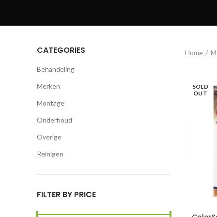
CATEGORIES
Home
M
Behandeling
Merken
SOLD
OUT
Montage
Onderhoud
Overige
Reinigen
FILTER BY PRICE