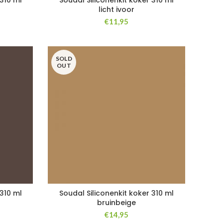
 310 ml
Soudal Siliconenkit koker 310 ml
licht ivoor
€
11,95
SOLD
OUT
 310 ml
Soudal Siliconenkit koker 310 ml
bruinbeige
€
14,95