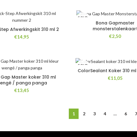
SOLD
OUT
Bona Gapmaster
monsterstalenkaar
Step Afwerkingskit 310 ml 2
€
2,50
€
14,95
SOLD
OUT
ColorSealant Koker 310 m
Gap Master koker 310 ml
€
11,05
engé / panga panga
€
13,45
1
2
3
4
…
6