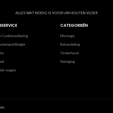
ALLES WAT NODIG IS VOOR UW HOUTEN VLOER
NSERVICE
CATEGORIEËN
n Cookieverklaring
Montage
ederland/België
Behandeling
cks
Onderhoud
eid
Reiniging
lde vragen
en.