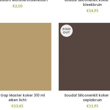
ealant Monsterstalenkaart
Soudal Siliconenkit koker
bleekbruin
€
2,50
€
14,95
SOLD
OUT
Gap Master koker 310 ml
Soudal Siliconenkit koker
eiken licht
sepiabruin
€
13,45
€
11,95