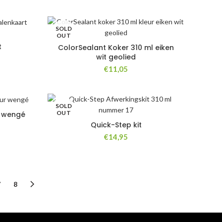
SOLD
OUT
t
ColorSealant Koker 310 ml eiken
wit geolied
€
11,05
SOLD
OUT
l wengé
Quick-Step kit
€
14,95
7
8