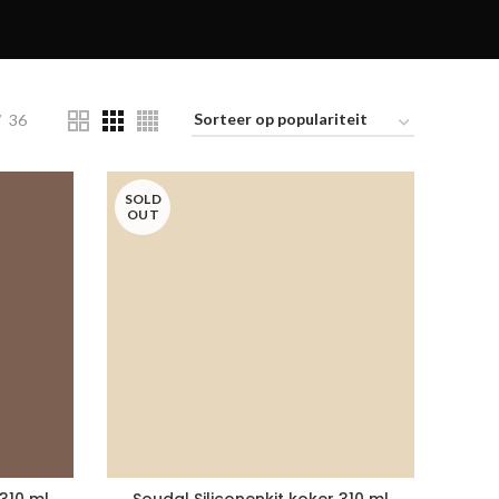
36
SOLD
OUT