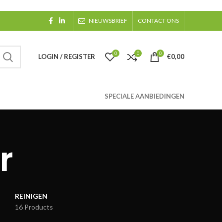
NIEUWSBRIEF
CONTACT ONS
0
0
0
LOGIN / REGISTER
€
0,00
SPECIALE AANBIEDINGEN
r
REINIGEN
16 Products