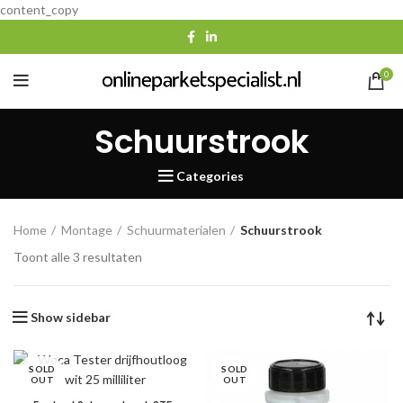
content_copy
0
Schuurstrook
Categories
Home
Montage
Schuurmaterialen
Schuurstrook
Gesorteerd
Toont alle 3 resultaten
op
populariteit
Show sidebar
SOLD
SOLD
OUT
OUT