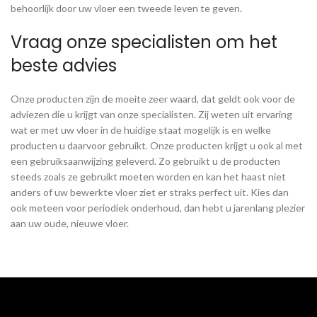
behoorlijk door uw vloer een tweede leven te geven.
Vraag onze specialisten om het
beste advies
Onze producten zijn de moeite zeer waard, dat geldt ook voor de
adviezen die u krijgt van onze specialisten. Zij weten uit ervaring
wat er met uw vloer in de huidige staat mogelijk is en welke
producten u daarvoor gebruikt. Onze producten krijgt u ook al met
een gebruiksaanwijzing geleverd. Zo gebruikt u de producten
steeds zoals ze gebruikt moeten worden en kan het haast niet
anders of uw bewerkte vloer ziet er straks perfect uit. Kies dan
ook meteen voor periodiek onderhoud, dan hebt u jarenlang plezier
aan uw oude, nieuwe vloer.