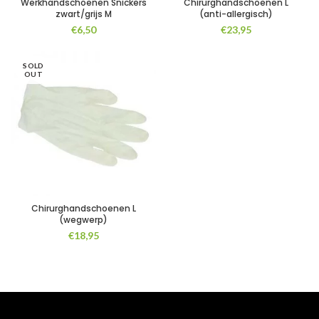
Werkhandschoenen Snickers
Chirurghandschoenen L
zwart/grijs M
(anti-allergisch)
€
6,50
€
23,95
SOLD
OUT
Chirurghandschoenen L
(wegwerp)
€
18,95