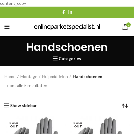
content_copy
0
Handschoenen
Categories
Home
Montage
Hulpmiddelen
Handschoenen
Gesorteerd
Toont alle 5 resultaten
op
populariteit
Show sidebar
SOLD
SOLD
OUT
OUT