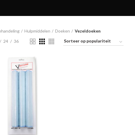
ehandeling
Hulpmiddelen
Doeken
Vezeldoeken
24
36