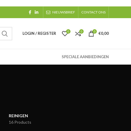
NIEUWSBRIEF
CONTACT ONS
0
0
0
LOGIN / REGISTER
€
0,00
SPECIALE AANBIEDINGEN
REINIGEN
16 Products