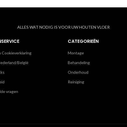
ALLES WAT NODIG IS VOOR UW HOUTEN VLOER
NSERVICE
CATEGORIEËN
n Cookieverklaring
Montage
ederland/België
Behandeling
cks
Onderhoud
eid
Reiniging
lde vragen