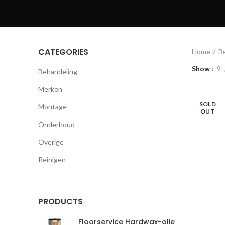
CATEGORIES
Home
B
Show
9
Behandeling
Merken
SOLD
Montage
OUT
Onderhoud
Overige
Reinigen
PRODUCTS
Floorservice Hardwax-olie