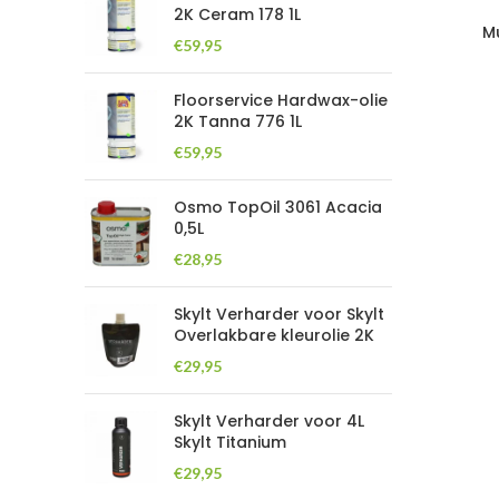
2K Ceram 178 1L
M
€
59,95
Floorservice Hardwax-olie
2K Tanna 776 1L
€
59,95
Osmo TopOil 3061 Acacia
0,5L
€
28,95
Skylt Verharder voor Skylt
Overlakbare kleurolie 2K
€
29,95
Skylt Verharder voor 4L
Skylt Titanium
€
29,95