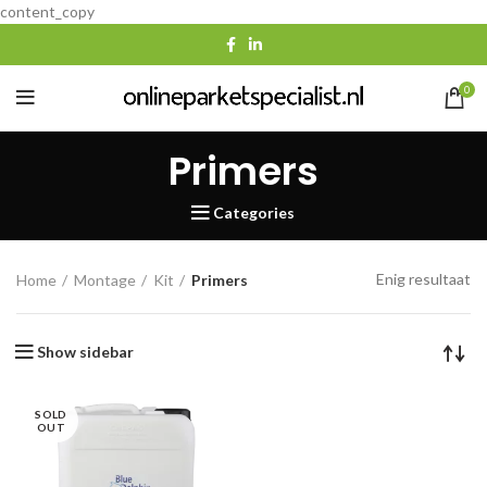
content_copy
0
Primers
Categories
Enig resultaat
Home
Montage
Kit
Primers
Show sidebar
SOLD
OUT