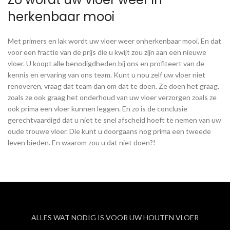
herkenbaar mooi
Met primers en lak wordt uw vloer weer onherkenbaar mooi. En dat
voor een fractie van de prijs die u kwijt zou zijn aan een nieuwe
vloer. U koopt alle benodigdheden bij ons en profiteert van de
kennis en ervaring van ons team. Kunt u nou zelf uw vloer niet
renoveren, vraag dat team dan om dat te doen. Ze doen het graag,
zoals ze ook graag het onderhoud van uw vloer verzorgen zoals ze
ook prima een vloer kunnen leggen. En zo is de conclusie
gerechtvaardigd dat u niet te snel afscheid hoeft te nemen van uw
oude trouwe vloer. Die kunt u doorgaans nog prima een tweede
leven bieden. En waarom zou u dat niet doen?!
ALLES WAT NODIG IS VOOR UW HOUTEN VLOER