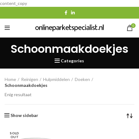
content_copy
0
Schoonmaakdoekjes
Categories
Home
Reinigen
Hulpmiddelen
Doeken
Schoonmaakdoekjes
Enig resultaat
Show sidebar
SOLD
OUT