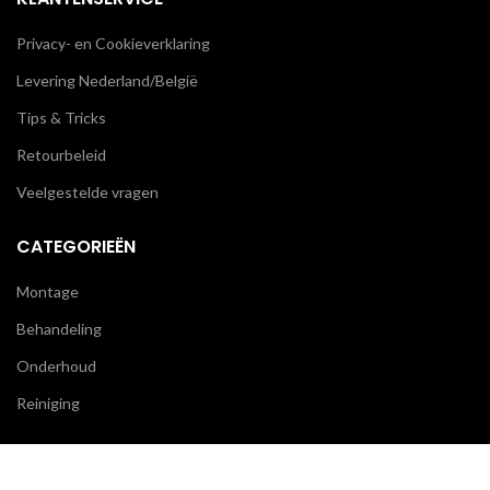
Privacy- en Cookieverklaring
Levering Nederland/België
Tips & Tricks
Retourbeleid
Veelgestelde vragen
CATEGORIEËN
Montage
Behandeling
Onderhoud
Reiniging
BLIJF OP DE HOOGTE
We gebruiken cookies om uw ervaring op onze website te