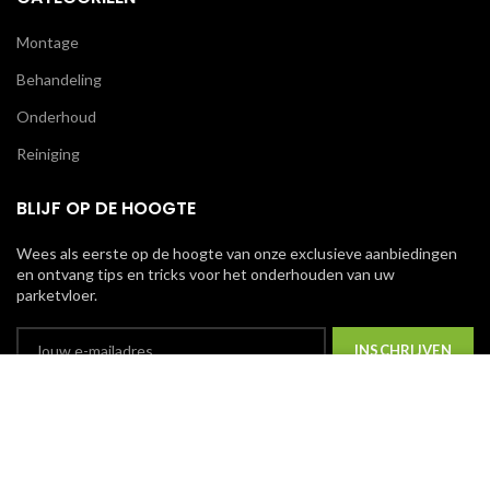
Montage
Behandeling
Onderhoud
Reiniging
BLIJF OP DE HOOGTE
Wees als eerste op de hoogte van onze exclusieve aanbiedingen
en ontvang tips en tricks voor het onderhouden van uw
parketvloer.
We gebruiken cookies om uw ervaring op onze website te
verbeteren. Door op deze website te surfen, gaat u akkoord
met ons gebruik van cookies.
© Copyright 2023
Van Houdt B.V.
Alle rechten voorbehouden.
ACCEPT