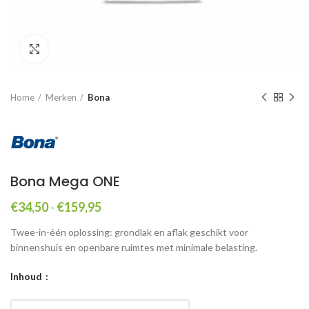
Click to enlarge
Home
Merken
Bona
Bona Mega ONE
Prijsklasse:
€
34,50
-
€
159,95
€34,50
Twee-in-één oplossing: grondlak en aflak geschikt voor
tot
binnenshuis en openbare ruimtes met minimale belasting.
€159,95
Inhoud