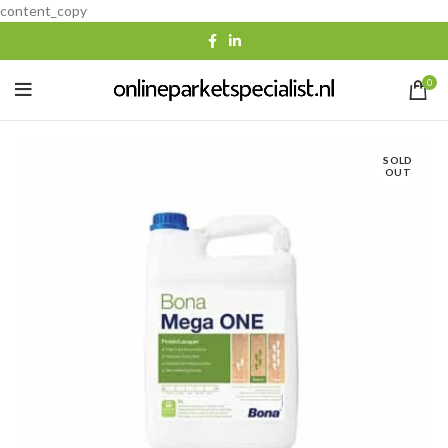
content_copy
0
SOLD
OUT