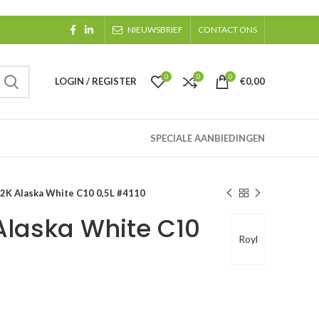
NIEUWSBRIEF
CONTACT ONS
0
0
0
LOGIN / REGISTER
€
0,00
SPECIALE AANBIEDINGEN
-2K Alaska White C10 0,5L #4110
 Alaska White C10
Royl