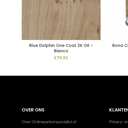
Blue Dolphin One Coat 2K Oil –
Bona Cr
Bianco
€
79,95
OVER ONS
KLANTE
Over Onlineparketspecialist.nl
Privacy- e