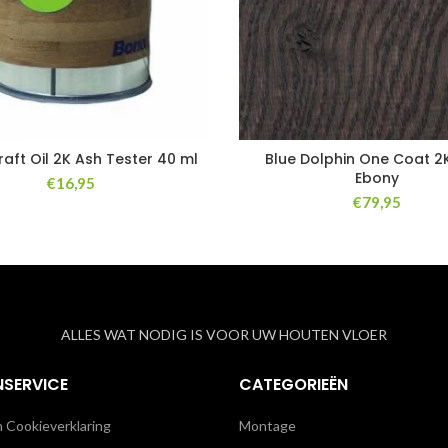
aft Oil 2K Ash Tester 40 ml
Blue Dolphin One Coat 2K
Ebony
€
16,95
€
79,95
ALLES WAT NODIG IS VOOR UW HOUTEN VLOER
NSERVICE
CATEGORIEËN
n Cookieverklaring
Montage