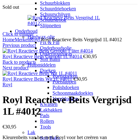
Schuurblokken
Sold out
Schuurdriehoeken
Schuurschijven
Schuurstrook
Slijpnetten
Onderhoud
Click to enlarge
Hardwax-olie
Home
Merken
Royl
Royl Reactieve Beits Vergrijsd 1L #4012
Fix & Fill
Previous product
Onderhoudsolie
Onderhoudswas
Royl Reactieve Beits Gerookt 1L #4014
€
30,95
Soft Balm
Back to products
Hulpmiddelen
Next product
Doeken
Poetsdoeken
Royl Reactieve Beits Wit 1L #4011
€
30,95
Poetslappen
Royl
Polishdoeken
Schoonmaakdoekjes
Royl Reactieve Beits Vergrijsd
Vezeldoeken
Kwasten
1L #4012
Lakbakken
Pads
Rollers
€
30,95
Tools
Lak
Kleurenbeits van het merk Royl voor het creëren van
Soft Balm