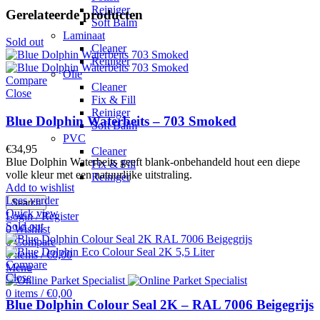
Reiniger
Gerelateerde producten
Soft Balm
Laminaat
Sold out
Cleaner
Reiniger
Olie
Compare
Cleaner
Close
Fix & Fill
Reiniger
Blue Dolphin Waterbeits – 703 Smoked
Soft Balm
PVC
€
34,95
Cleaner
Blue Dolphin Waterbeits geeft blank-onbehandeld hout een diepe
Fix & Fill
volle kleur met een natuurlijke uitstraling.
Reiniger
Add to wishlist
Lees verder
Search
Quick view
Login / Register
Sold out
0
Wishlist
0
Compare
0
items
/
€
0,00
Compare
Menu
Close
0
items
/
€
0,00
Blue Dolphin Colour Seal 2K – RAL 7006 Beigegrijs