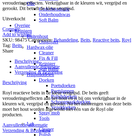
verouderingseffecten. Verkrijgbaar in de kleuren wit, vergrijsd en
Olie
gerookt. Dit betreft de kleur vergrijsd.
Onderhoudsolie
Onderhoudswas
Uitverkocht
Soft Balm
Overige
Compare
Reinigen
Add to wishlist
Buitenhout
SKU:
98475
Categorieën:
Behandeling
,
Beits
,
Reactive beits
,
Royl
Ontgrijzer
Tag:
Beits
Hardwax-olie
Share
Cleaner
Fix & Fill
Beschrijving
Reiniger
Aanvullende informatie
Soft Balm
Verzending & Bezorging
Hulpmiddelen
Doeken
Beschrijving
Poetsdoeken
Poetslappen
Royl reactieve beits in de kleur vergrijsd. De beits geeft
Polishdoeken
verouderingseffecten aan het hout en is bij ons verkrijgbaar in de
Schoonmaakdoekjes
kleuren wit, vergrijsd en gerookt. Na het aanbrengen van deze beits
Vezeldoeken
moet het hout worden afgewerkt met één van de Royl olie
Spray mob
producten.
Tools
Lak
Aanvullende informatie
Cleaner
Verzending & Bezorging
Polish