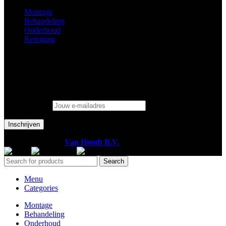
Montage
Behandeling
Onderhoud
Reiniging
Blijf op de hoogte
Wees als eerste op de hoogte van onze exclusieve aanbiedingen en
ontvang tips en tricks voor het onderhouden van uw parketvloer.
Email address:
© Copyright 2023
Van Houdt B.V.
Alle rechten voorbehouden.
Search
Menu
Categories
Montage
Behandeling
Onderhoud