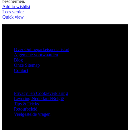
beschermen.
Add to wishlist
Lees verder
Quick view
ALLES WAT NODIG IS VOOR UW HOUTEN VLOER
Over ons
Over Onlineparketspecialist.nl
Algemene voorwaarden
Blog
Onze Sitemap
Contact
Klantenservice
Privacy- en Cookieverklaring
Levering Nederland/België
Tips & Tricks
Retourbeleid
Veelgestelde vragen
Categorieën