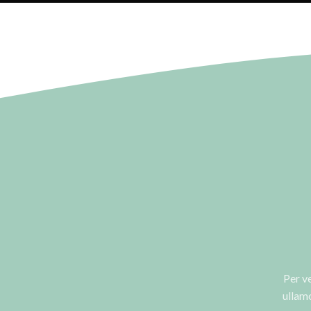
Per v
ullam