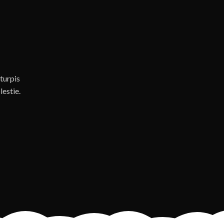
turpis
estie.