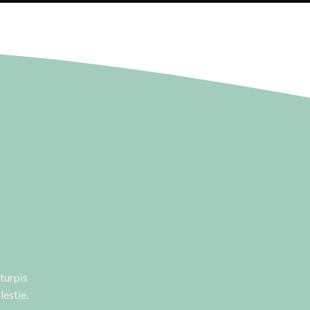
turpis
estie.