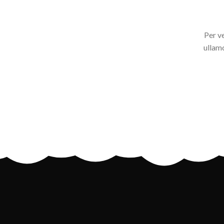
Per v
ullam