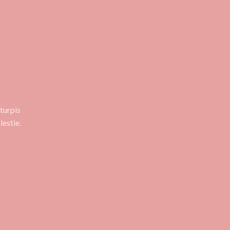
turpis
estie.