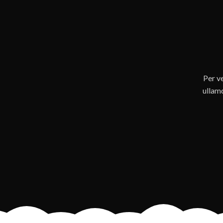
Per v
ullam