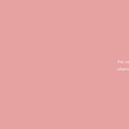
Per v
ullam