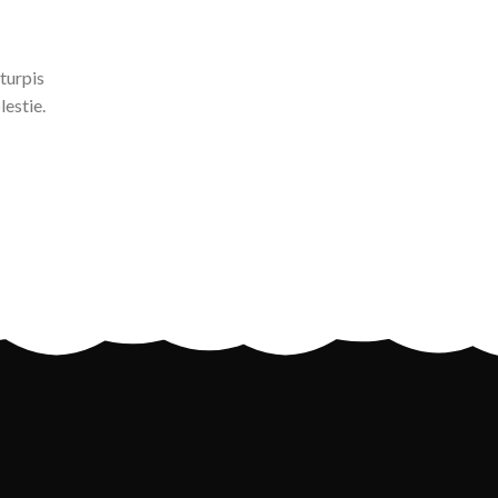
turpis
estie.