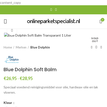
content_copy
0
Click to enlarge
SOLD
OUT
Home
Merken
Blue Dolphin
Blue Dolphin Soft Balm
Prijsklasse:
€
26,95
-
€
28,95
€26,95
Speciaal voedend reinigingsmiddel voor olie, hardwax-olie en lak
tot
vloeren.
€28,95
Kleur