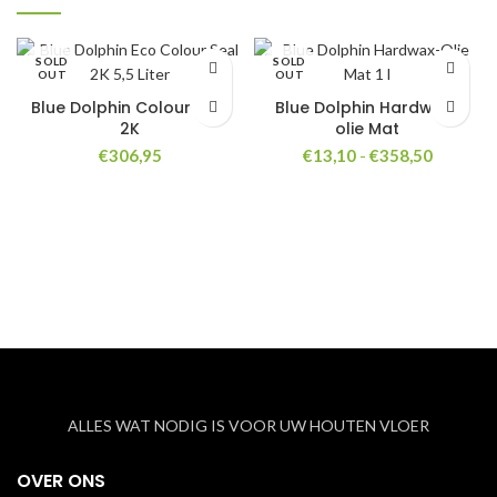
SOLD
SOLD
OUT
OUT
Blue Dolphin Colour Seal
Blue Dolphin Hardwax-
2K
olie Mat
Prijsklas
€
306,95
€
13,10
-
€
358,50
€13,10
tot
€358,50
ALLES WAT NODIG IS VOOR UW HOUTEN VLOER
OVER ONS