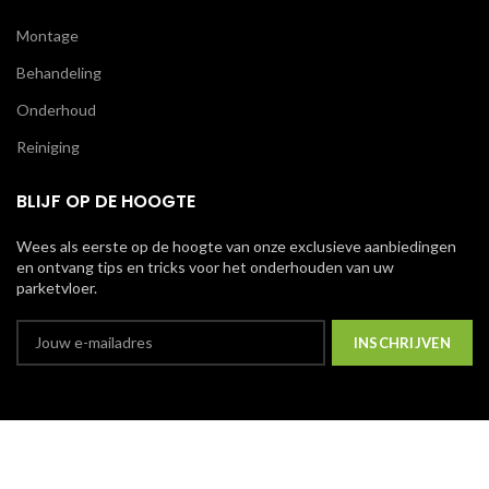
Montage
Behandeling
Onderhoud
Reiniging
BLIJF OP DE HOOGTE
Wees als eerste op de hoogte van onze exclusieve aanbiedingen
en ontvang tips en tricks voor het onderhouden van uw
parketvloer.
We gebruiken cookies om uw ervaring op onze website te
© Copyright 2023
Van Houdt B.V.
Alle rechten voorbehouden.
verbeteren. Door op deze website te surfen, gaat u akkoord