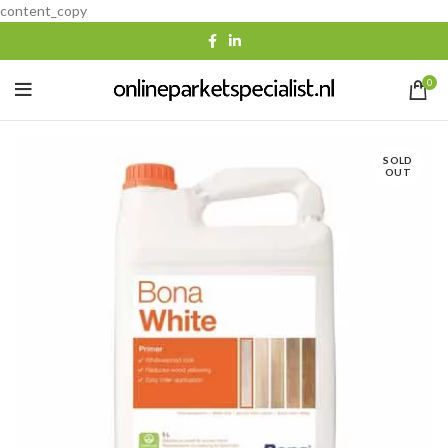
content_copy
0
SOLD
OUT