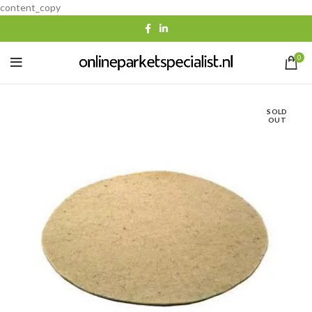
content_copy
0
SOLD
OUT