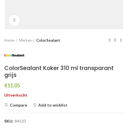
Click to enlarge
Home
Merken
ColorSealant
ColorSealant Koker 310 ml transparant
grijs
€
11,05
Uitverkocht
Compare
Add to wishlist
SKU:
84133