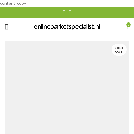
content_copy
0
SOLD
OUT