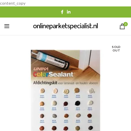
content_copy
0
SOLD
OUT