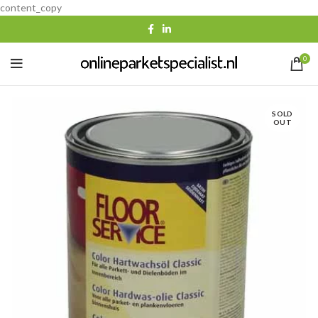
content_copy
0
SOLD
OUT