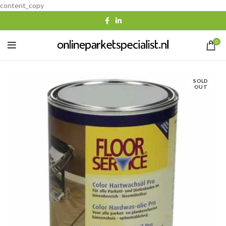
content_copy
0
SOLD
OUT