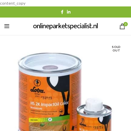
content_copy
0
SOLD
OUT