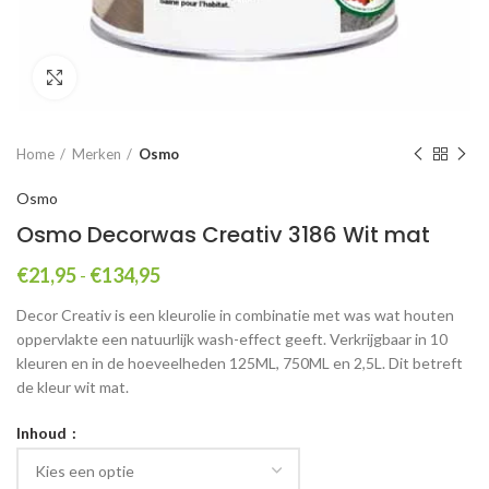
Click to enlarge
Home
Merken
Osmo
Osmo
Osmo Decorwas Creativ 3186 Wit mat
Prijsklasse:
€
21,95
-
€
134,95
€21,95
Decor Creativ is een kleurolie in combinatie met was wat houten
tot
oppervlakte een natuurlijk wash-effect geeft. Verkrijgbaar in 10
€134,95
kleuren en in de hoeveelheden 125ML, 750ML en 2,5L. Dit betreft
de kleur wit mat.
Inhoud