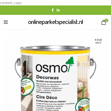
content_copy
0
SOLD
OUT