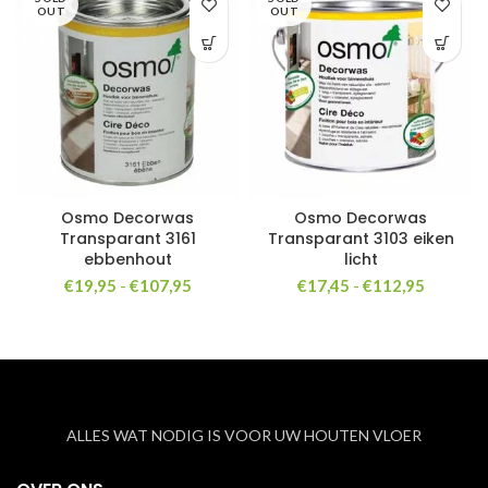
OUT
OUT
Osmo Decorwas
Osmo Decorwas
Transparant 3161
Transparant 3103 eiken
ebbenhout
licht
Prijsklasse:
Prijsklas
€
19,95
-
€
107,95
€
17,45
-
€
112,95
€19,95
€17,45
tot
tot
€107,95
€112,95
ALLES WAT NODIG IS VOOR UW HOUTEN VLOER