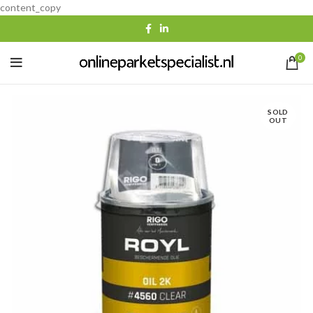
content_copy
0
SOLD
OUT