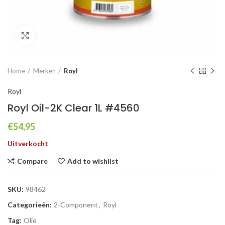
Click to enlarge
Home
Merken
Royl
Royl
Royl Oil-2K Clear 1L #4560
€
54,95
Uitverkocht
Compare
Add to wishlist
SKU:
98462
Categorieën:
2-Component
,
Royl
Tag:
Olie