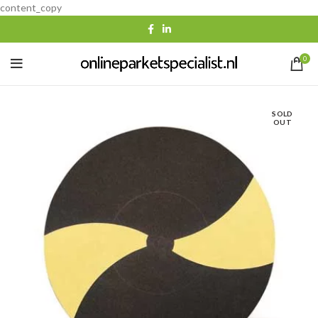
content_copy
0
SOLD
OUT