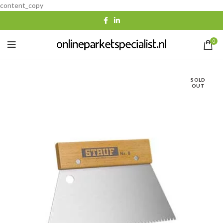
content_copy
0
SOLD
OUT