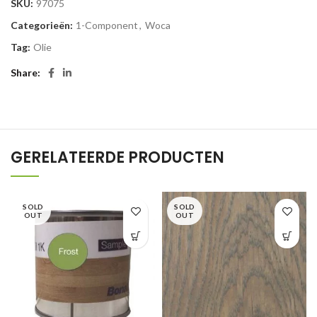
SKU:
97075
Categorieën:
1-Component
,
Woca
Tag:
Olie
Share
GERELATEERDE PRODUCTEN
SOLD
SOLD
OUT
OUT