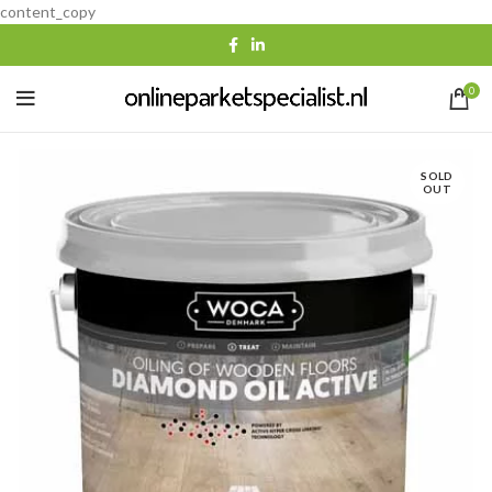
content_copy
0
SOLD
OUT