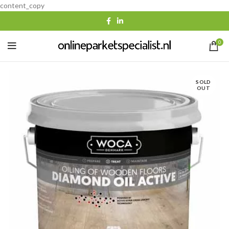
content_copy
0
SOLD
OUT