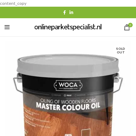
content_copy
0
SOLD
OUT