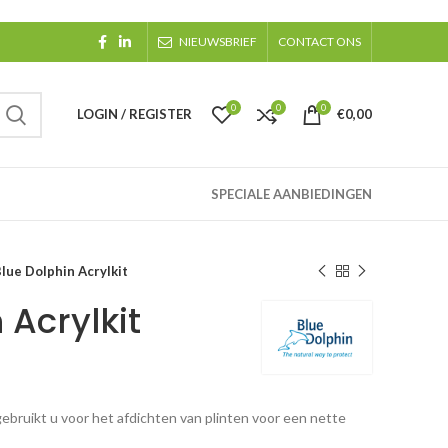
NIEUWSBRIEF
CONTACT ONS
0
0
0
LOGIN / REGISTER
€
0,00
SPECIALE AANBIEDINGEN
lue Dolphin Acrylkit
 Acrylkit
ebruikt u voor het afdichten van plinten voor een nette