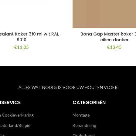
ealant Koker 310 ml wit RAL
Bona Gap Master koker 
9010
eiken donker
€
11,05
€
13,45
ALLES WAT NODIG IS VOOR UW HOUTEN VLOER
NSERVICE
CATEGORIEËN
n Cookieverklaring
Montage
ederland/België
Behandeling
cks
Onderhoud