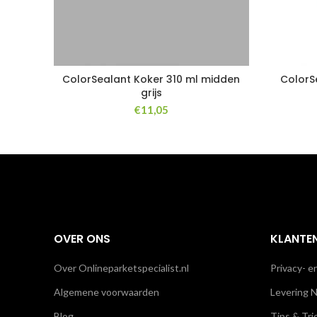
ColorSealant Koker 310 ml midden
ColorS
grijs
€
11,05
OVER ONS
KLANTE
Over Onlineparketspecialist.nl
Privacy- e
Algemene voorwaarden
Levering N
Blog
Tips & Tri