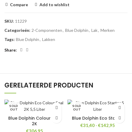
Compare
Add to wishlist
SKU:
11229
Categorieën:
2-Componenten
,
Blue Dolphin
,
Lak
,
Merken
Tags:
Blue Dolphin
,
Lakken
Share
GERELATEERDE PRODUCTEN
SOLD
SOLD
OUT
OUT
Blue Dolphin Colour Seal
Blue Dolphin Eco Starter
2K
Prijsklas
€
31,40
-
€
142,95
€31,40
€
306,95