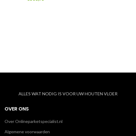
tot
€142,95
ALLES WAT NODIG IS VOOR UW HOUTEN VLOER
OVER ONS
Over Onlineparketspecialist.nl
Algemene voorwaarden