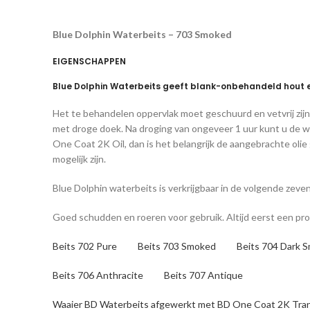
Blue Dolphin Waterbeits – 703 Smoked
EIGENSCHAPPEN
Blue Dolphin Waterbeits geeft blank-onbehandeld hout een
Het te behandelen oppervlak moet geschuurd en vetvrij zijn
met droge doek. Na droging van ongeveer 1 uur kunt u de 
One Coat 2K Oil, dan is het belangrijk de aangebrachte olie
mogelijk zijn.
Blue Dolphin waterbeits is verkrijgbaar in de volgende zev
Goed schudden en roeren voor gebruik. Altijd eerst een pr
Beits 702 Pure
Beits 703 Smoked
Beits 704 Da
Beits 706 Anthracite
Beits 707 Antique
Waaier BD Waterbeits afgewerkt met BD One Coat 2K Tra