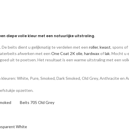
 diepe volle kleur met een natuurlijke uitstraling.
. De beits dient u gelijkmatig te verdelen met een
roller
,
kwast
, spons of
waterbeits afwerken met een
One Coat 2K olie
,
hardwax
of
lak
. Mocht u 
 goed uit te poetsen. Het resultaat is een warme uitstraling met een vol
en kleuren: White, Pure, Smoked, Dark Smoked, Old Grey, Anthracite en A
oefstukje opzetten.
rk Smoked
Beits 705 Old Grey
nsparent White