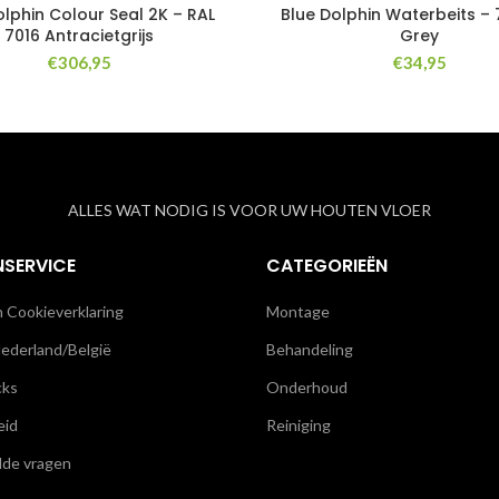
olphin Colour Seal 2K – RAL
Blue Dolphin Waterbeits –
7016 Antracietgrijs
Grey
€
306,95
€
34,95
ALLES WAT NODIG IS VOOR UW HOUTEN VLOER
NSERVICE
CATEGORIEËN
n Cookieverklaring
Montage
ederland/België
Behandeling
cks
Onderhoud
eid
Reiniging
lde vragen