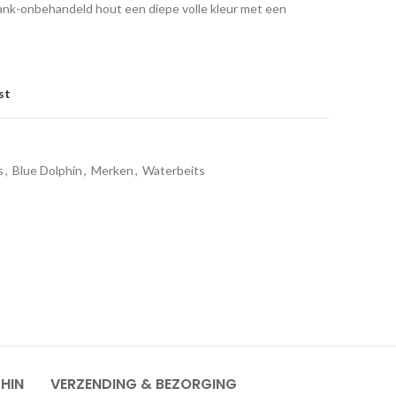
ank-onbehandeld hout een diepe volle kleur met een
st
s
,
Blue Dolphin
,
Merken
,
Waterbeits
HIN
VERZENDING & BEZORGING