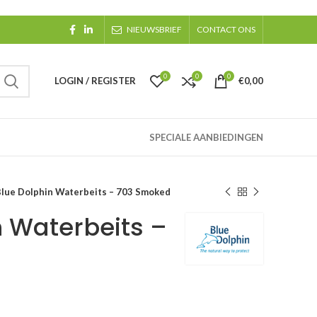
NIEUWSBRIEF
CONTACT ONS
0
0
0
LOGIN / REGISTER
€
0,00
SPECIALE AANBIEDINGEN
lue Dolphin Waterbeits – 703 Smoked
n Waterbeits –