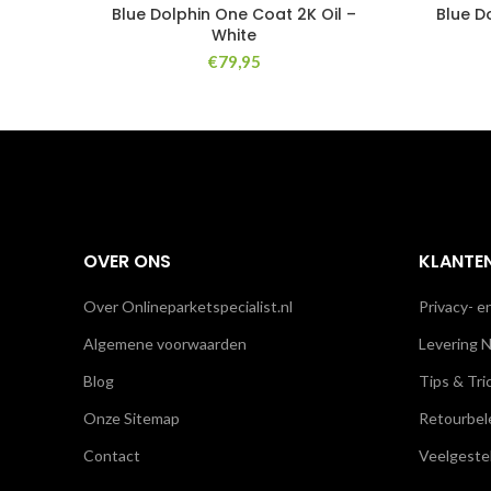
Blue Dolphin One Coat 2K Oil –
Blue D
White
€
79,95
OVER ONS
KLANTE
Over Onlineparketspecialist.nl
Privacy- e
Algemene voorwaarden
Levering N
Blog
Tips & Tri
Onze Sitemap
Retourbel
Contact
Veelgeste