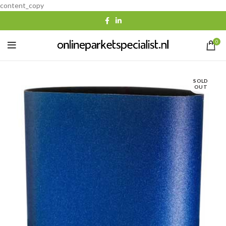
content_copy
0
SOLD
OUT