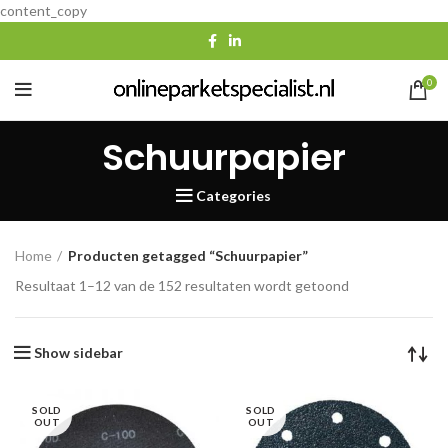
content_copy
0
Schuurpapier
Categories
Home
Producten getagged “Schuurpapier”
Gesorteerd
Resultaat 1–12 van de 152 resultaten wordt getoond
op
populariteit
Show sidebar
SOLD
SOLD
OUT
OUT