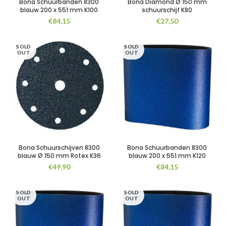
Bona Schuurbanden 8300
Bona Diamond Ø 150 mm
blauw 200 x 551 mm K100
schuurschijf K80
€
84,15
€
27,50
SOLD
SOLD
OUT
OUT
Bona Schuurschijven 8300
Bona Schuurbanden 8300
blauw Ø 150 mm Rotex K36
blauw 200 x 551 mm K120
€
49,90
€
84,15
SOLD
SOLD
OUT
OUT