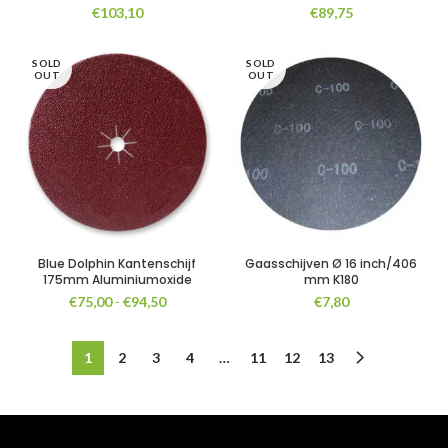
€
103,10
€
89,75
SOLD
SOLD
OUT
OUT
Blue Dolphin Kantenschijf
Gaasschijven Ø 16 inch/406
175mm Aluminiumoxide
mm K180
Prijsklasse:
€
75,00
-
€
94,50
€
7,80
€75,00
tot
€94,50
1
2
3
4
…
11
12
13