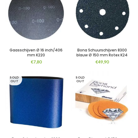
Gaasschijven Ø 16 inch/406
Bona Schuurschijven 8300
mm K220
blauw Ø 150 mm Rotex K24
€
7,80
€
49,90
SOLD
SOLD
OUT
OUT