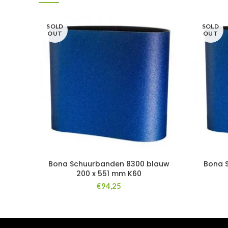
SOLD
SOLD
OUT
OUT
Bona Schuurbanden 8300 blauw
Bona 
200 x 551 mm K60
€
94,25