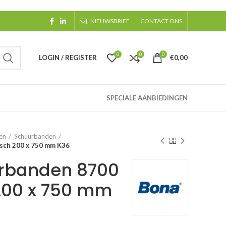
NIEUWSBRIEF
CONTACT ONS
0
0
0
LOGIN / REGISTER
€
0,00
SPECIALE AANBIEDINGEN
en
Schuurbanden
sch 200 x 750 mm K36
rbanden 8700
200 x 750 mm