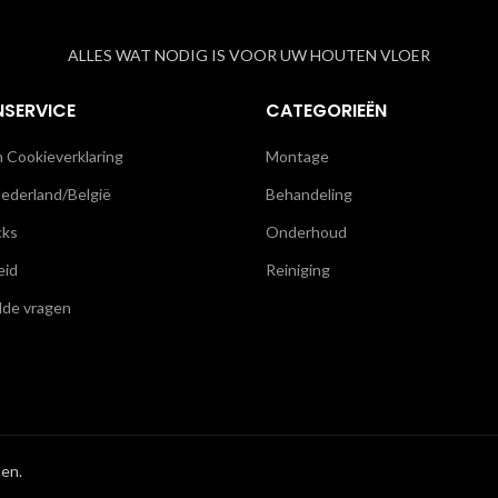
ALLES WAT NODIG IS VOOR UW HOUTEN VLOER
NSERVICE
CATEGORIEËN
n Cookieverklaring
Montage
ederland/België
Behandeling
cks
Onderhoud
eid
Reiniging
lde vragen
en.