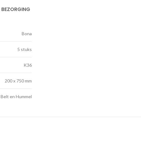
& BEZORGING
Bona
5 stuks
K36
200 x 750 mm
 Belt en Hummel