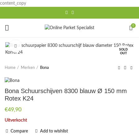
content_copy
0
Click to enlarge
SOLD
OUT
Home
Merken
Bona
Bona Schuurschijven 8300 blauw Ø 150 mm
Rotex K24
€
49,90
Uitverkocht
Compare
Add to wishlist